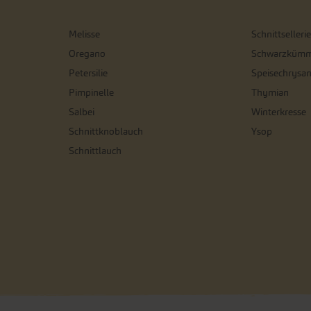
Melisse
Schnittsellerie
Oregano
Schwarzkümm
Petersilie
Speisechrysa
Pimpinelle
Thymian
Salbei
Winterkresse
Schnittknoblauch
Ysop
Schnittlauch