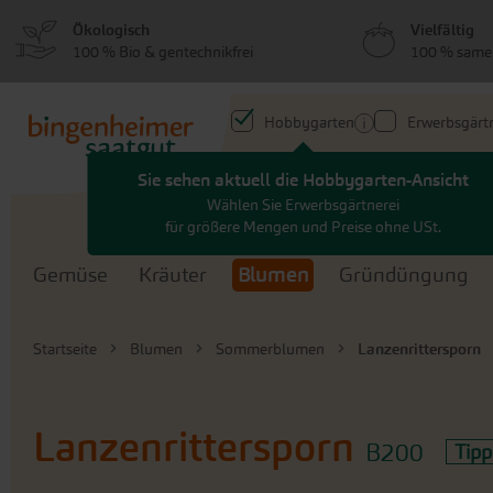
zum
zum
Ökologisch
Vielfältig
Menü
Hauptinhalt
100 % Bio & gentechnikfrei
100 % same
springen
springen
Hobbygarten
Erwerbsgärtn
Sie sehen aktuell die Hobbygarten-Ansicht
Search
Wählen Sie Erwerbsgärtnerei
für größere Mengen und Preise ohne USt.
Gemüse
Kräuter
Blumen
Gründüngung
Startseite
Blumen
Sommerblumen
Lanzenrittersporn
Lanzenrittersporn
B200
Tipp