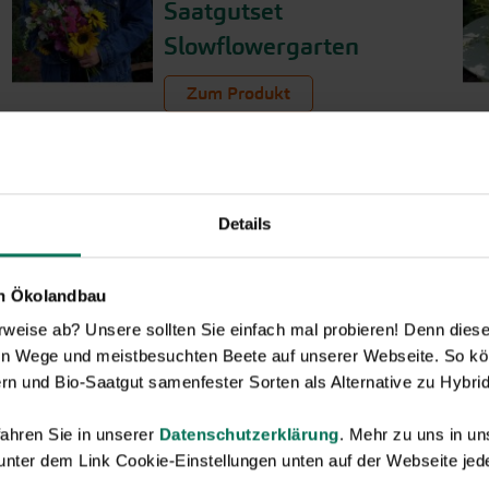
Saatgutset
Slowflowergarten
Zum Produkt
Details
en Ökolandbau
eise ab? Unsere sollten Sie einfach mal probieren! Denn diese k
en Wege und meistbesuchten Beete auf unserer Webseite. So kö
rn und Bio-Saatgut samenfester Sorten als Alternative zu Hybrid
ahren Sie in unserer
Datenschutzerklärung
. Mehr zu uns in 
Neuheiten & Sortenempfehlungen 2026
 unter dem Link Cookie-Einstellungen unten auf der Webseite jede