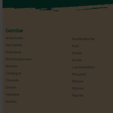
Gemüse
Artischocke
Knollenfenchel
Asia-Salate
Kohl
Aubergine
Kresse
Blattstielgemüse
Kürbis
Bohnen
Lauchzwiebeln
Catalogna
Mangold
Chicorée
Melone
Erbsen
Möhren
Feldsalat
Paprika
Gurken