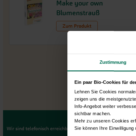
Make your own
Blumenstrauß
Zum Produkt
Zustimmung
Ein paar Bio-Cookies für d
Lehnen Sie Cookies normalerw
zeigen uns die meistgenutzt
Info-Angebot weiter verbesse
sichtbar machen.
Mehr zu unseren Cookies erf
Sie können Ihre Einwilligung
Wir sind telefonisch erreichbar: