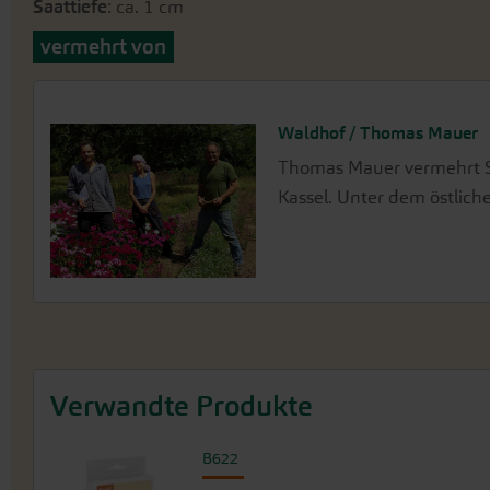
Saattiefe
: ca. 1 cm
vermehrt von
Waldhof / Thomas Mauer
Thomas Mauer vermehrt S
Kassel. Unter dem östlich
Verwandte Produkte
B622