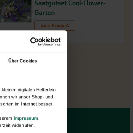
Saatgutset Cool-Flower-
Garten
Zum Produkt
Über Cookies
leinen digitalen Helferlein
nnen wir unser Shop- und
sorten im Internet besser
unserem
Impressum
.
GARTEN-Nachrichten
rzeit widerrufen.