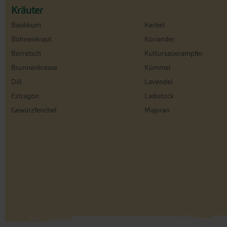
Kräuter
Basilikum
Kerbel
Bohnenkraut
Koriander
Borretsch
Kultursauerampfer
Brunnenkresse
Kümmel
Dill
Lavendel
Estragon
Liebstock
Gewürzfenchel
Majoran