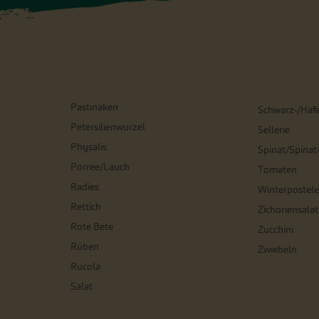
Pastinaken
Schwarz-/Haf
Petersilienwurzel
Sellerie
Physalis
Spinat/Spinat
Porree/Lauch
Tomaten
Radies
Winterpostele
Rettich
Zichoriensalat
Rote Bete
Zucchini
Rüben
Zwiebeln
Rucola
Salat