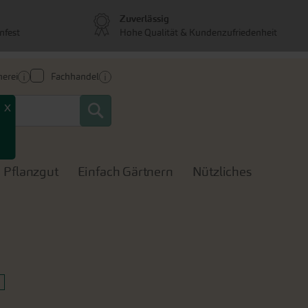
Zuverlässig
nfest
Hohe Qualität & Kundenzufriedenheit
erei
Fachhandel
Search
x
Pflanzgut
Einfach Gärtnern
Nützliches