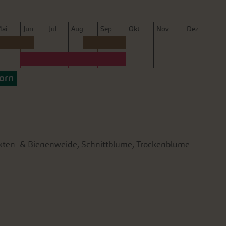
M
ai
J
un
J
ul
A
ug
S
ep
O
kt
N
ov
D
ez
porn
ekten- & Bienenweide, Schnittblume, Trockenblume