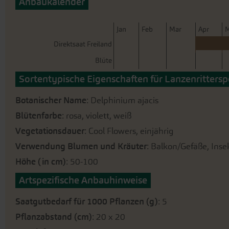
Anbaukalender
der
Bildergalerie
springen
J
an
F
eb
M
ar
A
pr
Direktsaat Freiland
Blüte
Sortentypische Eigenschaften für Lanzenritters
Botanischer Name
: Delphinium ajacis
Blütenfarbe
: rosa, violett, weiß
Vegetationsdauer
: Cool Flowers, einjährig
Verwendung Blumen und Kräuter
: Balkon/Gefäße, Ins
Höhe (in cm)
: 50-100
Artspezifische Anbauhinweise
Saatgutbedarf für 1000 Pflanzen (g)
: 5
Pflanzabstand (cm)
: 20 x 20