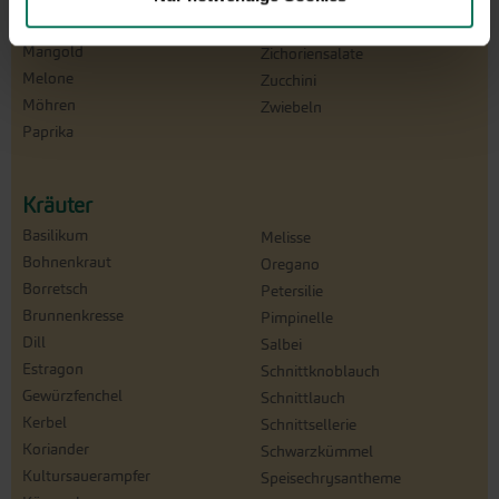
Tomaten
Lauchzwiebeln
Winterpostelein
Mangold
Zichoriensalate
Melone
Zucchini
Möhren
Zwiebeln
Paprika
Kräuter
Basilikum
Melisse
Bohnenkraut
Oregano
Borretsch
Petersilie
Brunnenkresse
Pimpinelle
Dill
Salbei
Estragon
Schnittknoblauch
Gewürzfenchel
Schnittlauch
Kerbel
Schnittsellerie
Koriander
Schwarzkümmel
Kultursauerampfer
Speisechrysantheme