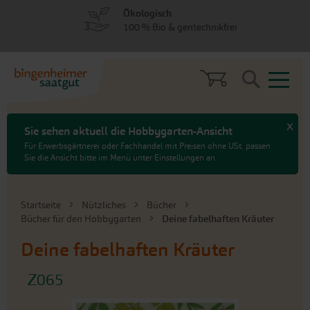
zum
zum
Ökologisch
Menü
Hauptinhalt
100 % Bio & gentechnikfrei
springen
springen
Search
x
Sie sehen aktuell die Hobbygarten-Ansicht
Für Erwerbsgärtnerei oder Fachhandel mit Preisen ohne USt. passen
Sie die Ansicht bitte im Menü unter Einstellungen an.
Startseite
Nützliches
Bücher
Bücher für den Hobbygarten
Deine fabelhaften Kräuter
Deine fabelhaften Kräuter
Z065
An