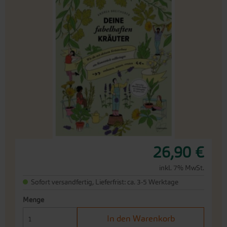
das
Ende
der
Bildergalerie
springen
An
26,90 €
den
Beginn
inkl. 7% MwSt.
der
Sofort versandfertig, Lieferfrist: ca. 3-5 Werktage
Bildergalerie
springen
Menge
In den Warenkorb