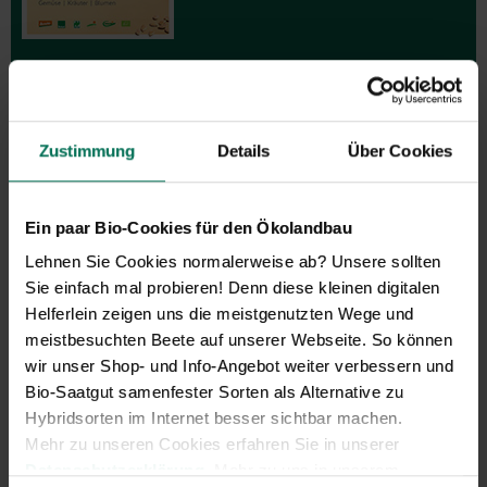
GARTEN-Nachrichten
Zustimmung
Details
Über Cookies
Mit den GARTEN-Nachrichten
erhalten Sie aktuelle Informationen
und hilfreiche Tipps und Tricks für
Ein paar Bio-Cookies für den Ökolandbau
Ihren Hobbygarten und Balkon.
Lehnen Sie Cookies normalerweise ab? Unsere sollten
Hier kostenlos anmelden
Sie einfach mal probieren! Denn diese kleinen digitalen
Helferlein zeigen uns die meistgenutzten Wege und
meistbesuchten Beete auf unserer Webseite. So können
wir unser Shop- und Info-Angebot weiter verbessern und
Bio-Saatgut samenfester Sorten als Alternative zu
Hybridsorten im Internet besser sichtbar machen.
Mehr zu unseren Cookies erfahren Sie in unserer
Datenschutzerklärung
. Mehr zu uns in unserem