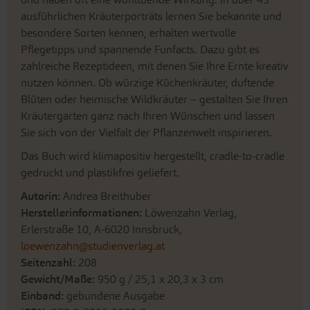
ausführlichen Kräuterporträts lernen Sie bekannte und
besondere Sorten kennen, erhalten wertvolle
Pflegetipps und spannende Funfacts. Dazu gibt es
zahlreiche Rezeptideen, mit denen Sie Ihre Ernte kreativ
nutzen können. Ob würzige Küchenkräuter, duftende
Blüten oder heimische Wildkräuter – gestalten Sie Ihren
Kräutergarten ganz nach Ihren Wünschen und lassen
Sie sich von der Vielfalt der Pflanzenwelt inspirieren.
Das Buch wird klimapositiv hergestellt, cradle-to-cradle
gedruckt und plastikfrei geliefert.
Autorin:
Andrea Breithuber
Herstellerinformationen:
Löwenzahn Verlag,
Erlerstraße 10, A-6020 Innsbruck,
loewenzahn@studienverlag.at
Seitenzahl:
208
Gewicht/Maße:
950 g / 25,1 x 20,3 x 3 cm
Einband:
gebundene Ausgabe