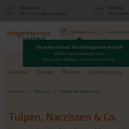
zum
zum
Ökologisch
Vielfältig
Menü
Hauptinhalt
100 % Bio & gentechnikfrei
100 % same
springen
springen
Hobbygarten
Erwerbsgärtn
Search
Gemüse
Kräuter
Blumen
Gründüngung
Startseite
Pflanzgut
Tulpen, Narzissen & Co.
Tulpen, Narzissen & Co.