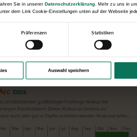
ahren Sie in unserer
Datenschutzerklärung
. Mehr zu uns in 
ellow
E137
 unter dem Link Cookie-Einstellungen unten auf der Webseite jede
diese großblütigen Krokusse in der Wiese und markieren so einen
ühling. Golden Yellow breitet sich stetig aus und beeindruckt
wirkung. In gemischter Pflanzung mit andere...
Präferenzen
Statistiken
F
eb
M
ar
A
pr
M
ai
J
un
J
ul
A
ug
S
ep
O
kt
N
ov
D
ez
ies
Auswahl speichern
Arc
E055
ßer, reichblühender großblütiger Frühlings-Krokus mit
rangen Staubblättern. Dieser Krokus ist bestens zur
nn auch sehr gut in Töpfen kultiviert werden. Krokusse liefer...
F
eb
M
ar
A
pr
M
ai
J
un
J
ul
A
ug
S
ep
O
kt
N
ov
D
ez