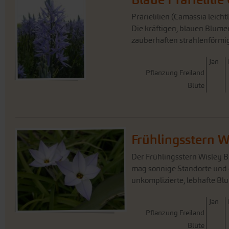
Prärielilien (Camassia leich
Die kräftigen, blauen Blume
zauberhaften strahlenförmig
J
an
Pflanzung Freiland
Blüte
Frühlingsstern W
Der Frühlingsstern Wisley Bl
mag sonnige Standorte und öf
unkomplizierte, lebhafte Blu
J
an
Pflanzung Freiland
Blüte