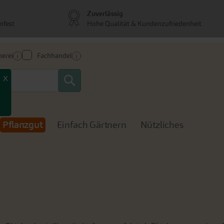
Zuverlässig
nfest
Hohe Qualität & Kundenzufriedenheit
erei
Fachhandel
Search
Pflanzgut
Einfach Gärtnern
Nützliches