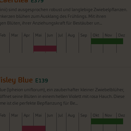
E379
tlinii) sind ausgesprochen robust und langlebige Zwiebelpflanzen.
nkerzen blühen zum Ausklang des Frühlings. Mit ihren
en Blüten, ihrer Anziehungskraft für Bestäuber un...
F
eb
M
ar
A
pr
M
ai
J
un
J
ul
A
ug
S
ep
O
kt
N
ov
D
ez
isley Blue
E139
ue (Ipheion uniflorum), ein zauberhafter kleiner Zwiebelblüher,
fnet seine Blüten in einem hellen Violett mit rosa Hauch. Diese
me ist die perfekte Bepflanzung für Be...
F
eb
M
ar
A
pr
M
ai
J
un
J
ul
A
ug
S
ep
O
kt
N
ov
D
ez