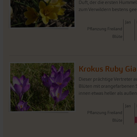
Duft, der die ersten Hummeln
zum Verwildern bestens geeig
J
an
Pflanzung Freiland
Blüte
Krokus Ruby Gia
Dieser prächtige Vertreter a
Blüten mit orangefarbenen S
innen etwas heller als außen
J
an
Pflanzung Freiland
Blüte