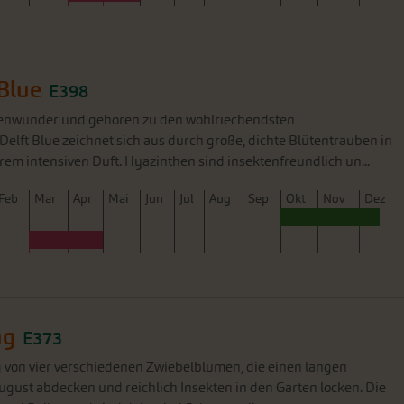
Blue
E398
tenwunder und gehören zu den wohlriechendsten
Delft Blue zeichnet sich aus durch große, dichte Blütentrauben in
rem intensiven Duft. Hyazinthen sind insektenfreundlich un...
F
eb
M
ar
A
pr
M
ai
J
un
J
ul
A
ug
S
ep
O
kt
N
ov
D
ez
ng
E373
 von vier verschiedenen Zwiebelblumen, die einen langen
ugust abdecken und reichlich Insekten in den Garten locken. Die