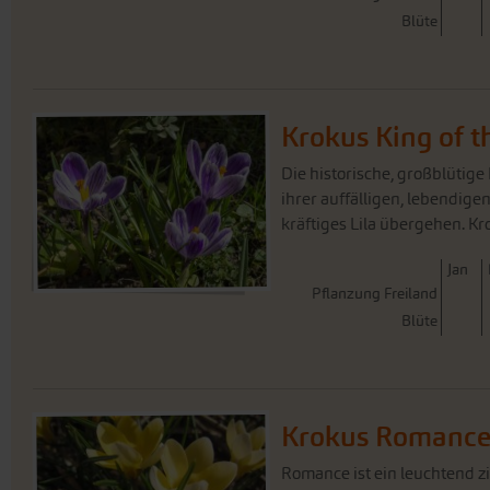
Blüte
Krokus King of t
Die historische, großblütige
ihrer auffälligen, lebendigen
kräftiges Lila übergehen. Kro
J
an
Pflanzung Freiland
Blüte
Krokus Romanc
Romance ist ein leuchtend 