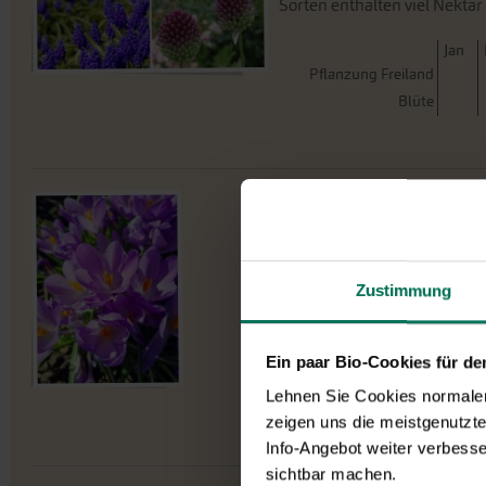
Sorten enthalten viel Nektar
J
an
Pflanzung Freiland
Blüte
Krokus Aqua
E39
Eine Kostbarkeit in der Krok
verwandelt Aqua den Frühja
Zustimmung
bilden einen großartigen Kont
J
an
Ein paar Bio-Cookies für d
Pflanzung Freiland
Lehnen Sie Cookies normalerw
Blüte
zeigen uns die meistgenutzt
Info-Angebot weiter verbesse
sichtbar machen.