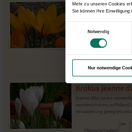
Mehr zu unseren Cookies erf
Krokus Golden Y
Sie können Ihre Einwilligung
Butterblumengelb leuchten 
weiteren Schritt Richtung Fr
Einwilligungsauswahl
besonders in seiner Flächen
Notwendig
J
an
Pflanzung Freiland
Blüte
Nur notwendige Cook
Krokus Jeanne d‘
Jeanne d‘Arc ist ein reinwei
wunderschönen, auffallend o
Verwilderung geeignet und ka
J
an
Pflanzung Freiland