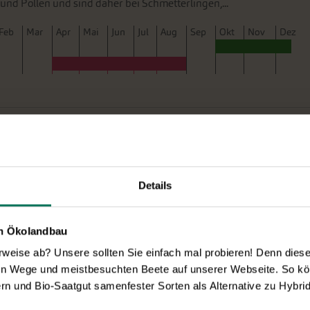
 und Pollen und sind daher bei Schmetterlingen,...
F
eb
M
ar
A
pr
M
ai
J
un
J
ul
A
ug
S
ep
O
kt
N
ov
D
ez
7
us-Welt. Mit seiner reichen Blüte und starken Wuchskraft
hrsgarten in ein blaues Blütenmeer. Die goldenen Staubgefäße
Details
rast zur tiefblauen Blütenfarbe. Krokusse liefern...
F
eb
M
ar
A
pr
M
ai
J
un
J
ul
A
ug
S
ep
O
kt
N
ov
D
ez
en Ökolandbau
eise ab? Unsere sollten Sie einfach mal probieren! Denn diese k
en Wege und meistbesuchten Beete auf unserer Webseite. So kö
rn und Bio-Saatgut samenfester Sorten als Alternative zu Hybrid