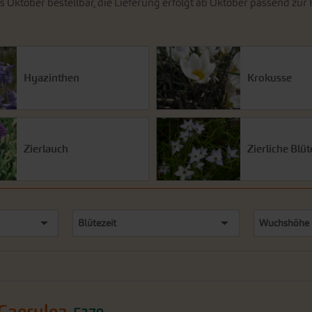
is Oktober bestellbar, die Lieferung erfolgt ab Oktober passend zur
Hyazinthen
Krokusse
Zierlauch
Zierliche Blü
Blütezeit
Wuchshöhe 
 Caerulea