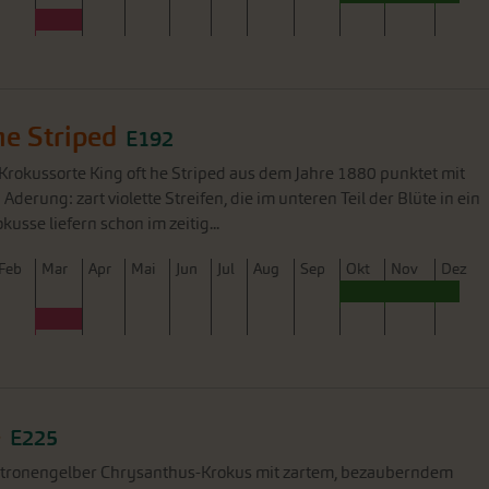
he Striped
E192
 Krokussorte King oft he Striped aus dem Jahre 1880 punktet mit
 Aderung: zart violette Streifen, die im unteren Teil der Blüte in ein
kusse liefern schon im zeitig...
F
eb
M
ar
A
pr
M
ai
J
un
J
ul
A
ug
S
ep
O
kt
N
ov
D
ez
e
E225
zitronengelber Chrysanthus-Krokus mit zartem, bezauberndem