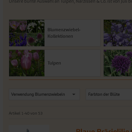
Unsere bunte Auswahl an Tulpen, Narzissen & Co. ist von Juli b
Blumenzwiebel-
Kollektionen
Tulpen
Verwendung Blumenzwiebeln
Farbton der Blüte
Artikel
1
-
40
von
53
Blaue Prärielilie