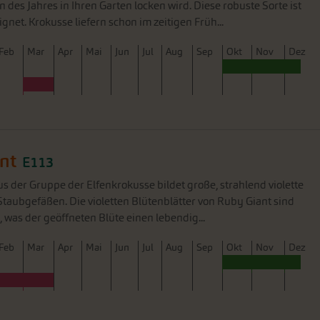
 des Jahres in Ihren Garten locken wird. Diese robuste Sorte ist
net. Krokusse liefern schon im zeitigen Früh...
F
eb
M
ar
A
pr
M
ai
J
un
J
ul
A
ug
S
ep
O
kt
N
ov
D
ez
nt
E113
us der Gruppe der Elfenkrokusse bildet große, strahlend violette
taubgefäßen. Die violetten Blütenblätter von Ruby Giant sind
, was der geöffneten Blüte einen lebendig...
F
eb
M
ar
A
pr
M
ai
J
un
J
ul
A
ug
S
ep
O
kt
N
ov
D
ez