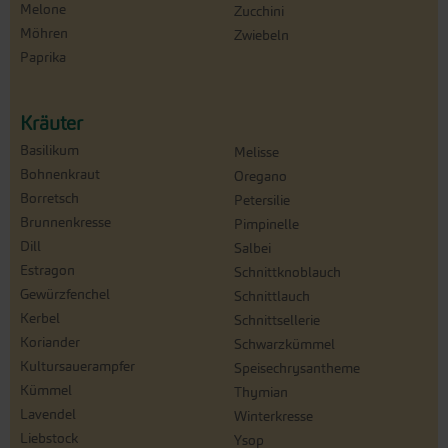
Melone
Zucchini
Möhren
Zwiebeln
Paprika
Kräuter
Basilikum
Melisse
Bohnenkraut
Oregano
Borretsch
Petersilie
Brunnenkresse
Pimpinelle
Dill
Salbei
Estragon
Schnittknoblauch
Gewürzfenchel
Schnittlauch
Kerbel
Schnittsellerie
Koriander
Schwarzkümmel
Kultursauerampfer
Speisechrysantheme
Kümmel
Thymian
Lavendel
Winterkresse
Liebstock
Ysop