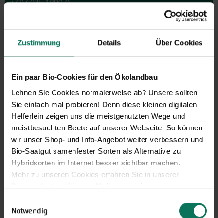
+49 6035 1899-0
Außerhalb der Zeiten schreiben Sie uns eine E-Mail an
info@bingenheimersaatgut.de
Zustimmung
Details
Über Cookies
Wir helfen Ihnen gerne weiter.
Ein paar Bio-Cookies für den Ökolandbau
Lehnen Sie Cookies normalerweise ab? Unsere sollten
Neuheiten & Sortenempfehlungen 2026
Sie einfach mal probieren! Denn diese kleinen digitalen
Entdecken Sie unsere Neuheiten
Helferlein zeigen uns die meistgenutzten Wege und
2026: Von Freilandtomaten über
meistbesuchten Beete auf unserer Webseite. So können
Gurkenspezialitäten bis hin zu
wir unser Shop- und Info-Angebot weiter verbessern und
neuen Themengärten.
Bio-Saatgut samenfester Sorten als Alternative zu
Hybridsorten im Internet besser sichtbar machen.
Hier online blättern
Mehr zu unseren Cookies erfahren Sie in unserer
Datenschutzerklärung
. Mehr zu uns in unserem
Impressum
.
Einwilligungsauswahl
Sie können Ihre Einwilligung unter dem Link Cookie-
Notwendig