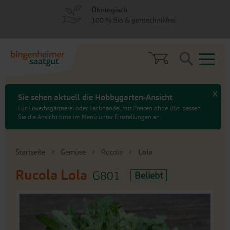
zum
zum
Ökologisch
Menü
Hauptinhalt
100 % Bio & gentechnikfrei
springen
springen
Search
x
Sie sehen aktuell die Hobbygarten-Ansicht
Für Erwerbsgärtnerei oder Fachhandel mit Preisen ohne USt. passen
Sie die Ansicht bitte im Menü unter Einstellungen an.
Startseite
Gemüse
Rucola
Lola
Rucola
Lola
G801
Beliebt
An
das
Ende
der