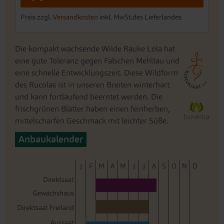
Preis zzgl.
Versandkosten
inkl. MwSt.des Lieferlandes
Die kompakt wachsende Wilde Rauke Lola hat
eine gute Toleranz gegen Falschen Mehltau und
eine schnelle Entwicklungszeit. Diese Wildform
des Rucolas ist in unseren Breiten winterhart
und kann fortlaufend beerntet werden. Die
frischgrünen Blätter haben einen feinherben,
mittelscharfen Geschmack mit leichter Süße.
Anbaukalender
J
F
M
A
M
J
J
A
S
O
N
D
Direktsaat
Gewächshaus
Direktsaat Freiland
Aussaat