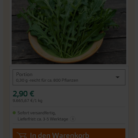
Bildergalerie
springen
An
Portion
den
0,30 g -reicht für ca. 800 Pflanzen
Beginn
der
2,90 €
Bildergalerie
springen
9.665,67 €/1 kg
Sofort versandfertig,
i
Lieferfrist: ca. 3-5 Werktage
In den Warenkorb