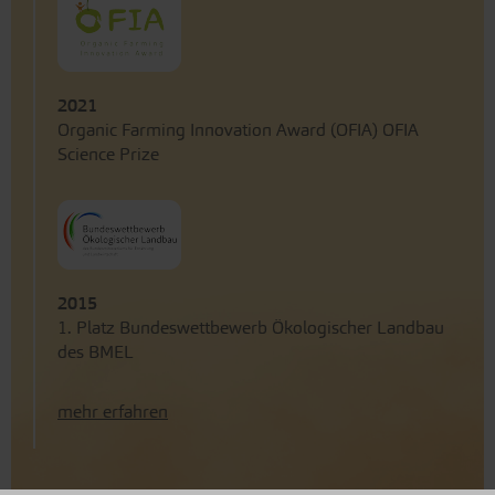
2021
Organic Farming Innovation Award (OFIA) OFIA
Science Prize
2015
1. Platz Bundeswettbewerb Ökologischer Landbau
des BMEL
mehr erfahren