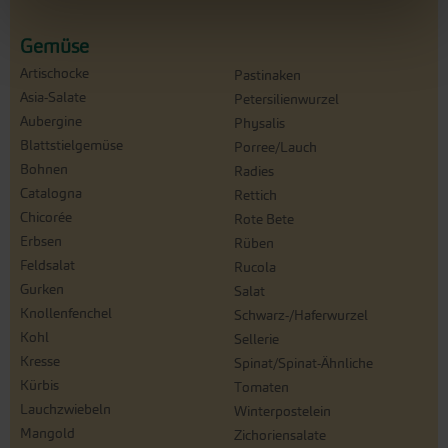
Gemüse
Artischocke
Pastinaken
Asia-Salate
Petersilienwurzel
Aubergine
Physalis
Blattstielgemüse
Porree/Lauch
Bohnen
Radies
Catalogna
Rettich
Chicorée
Rote Bete
Erbsen
Rüben
Feldsalat
Rucola
Gurken
Salat
Knollenfenchel
Schwarz-/Haferwurzel
Kohl
Sellerie
Kresse
Spinat/Spinat-Ähnliche
Kürbis
Tomaten
Lauchzwiebeln
Winterpostelein
Mangold
Zichoriensalate