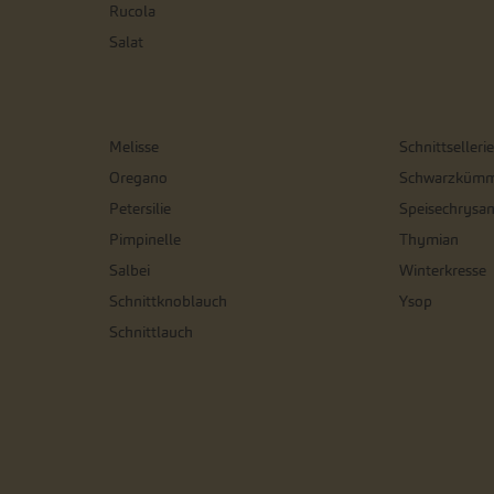
Rucola
Salat
Melisse
Schnittsellerie
Oregano
Schwarzkümm
Petersilie
Speisechrysa
Pimpinelle
Thymian
Salbei
Winterkresse
Schnittknoblauch
Ysop
Schnittlauch