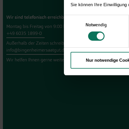
Sie können Ihre Einwilligung
Wir sind telefonisch erreichbar:
Einwilligungsauswahl
Notwendig
Montag bis Freitag von 9:00 bis 13:30 Uhr
+49 6035 1899-0
Außerhalb der Zeiten schreiben Sie uns eine E-Mail an
info@bingenheimersaatgut.de
Wir helfen Ihnen gerne weiter.
Nur notwendige Cook