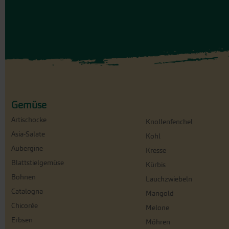
Gemüse
Artischocke
Knollenfenchel
Asia-Salate
Kohl
Aubergine
Kresse
Blattstielgemüse
Kürbis
Bohnen
Lauchzwiebeln
Catalogna
Mangold
Chicorée
Melone
Erbsen
Möhren