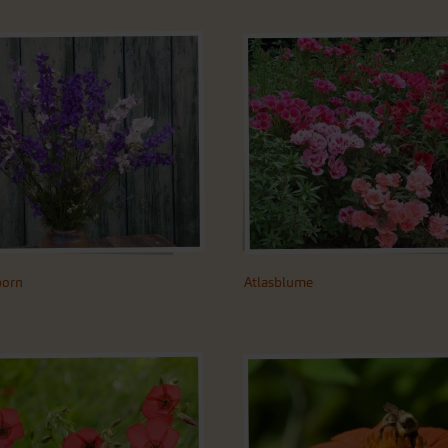
Atlasblume
porn