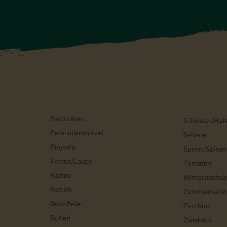
Pastinaken
Schwarz-/Haf
Petersilienwurzel
Sellerie
Physalis
Spinat/Spinat
Porree/Lauch
Tomaten
Radies
Winterpostele
Rettich
Zichoriensalat
Rote Bete
Zucchini
Rüben
Zwiebeln