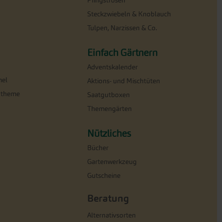
Pfingstrosen
Steckzwiebeln & Knoblauch
Tulpen, Narzissen & Co.
Einfach Gärtnern
Adventskalender
el
Aktions- und Mischtüten
ntheme
Saatgutboxen
Themengärten
Nützliches
Bücher
Gartenwerkzeug
Gutscheine
Beratung
Alternativsorten