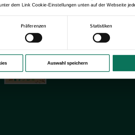
 unter dem Link Cookie-Einstellungen unten auf der Webseite jede
Neuheiten & Sortenempfehlungen 2026
Präferenzen
Statistiken
Entdecken Sie unsere Neuheiten
2026: Von Freilandtomaten über
Gurkenspezialitäten bis hin zu neuen
Themengärten.
Hier online blättern
ies
Auswahl speichern