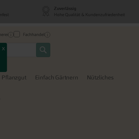
Zuverlässig
nfest
Hohe Qualität & Kundenzufriedenheit
erei
Fachhandel
Search
x
Pflanzgut
Einfach Gärtnern
Nützliches
n