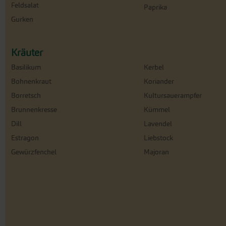
Feldsalat
Paprika
Gurken
Kräuter
Basilikum
Kerbel
Bohnenkraut
Koriander
Borretsch
Kultursauerampfer
Brunnenkresse
Kümmel
Dill
Lavendel
Estragon
Liebstock
Gewürzfenchel
Majoran