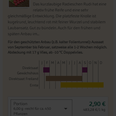
Das kurzlaubige Radieschen Rudi hat eine
relativ frühe Reife und eine sehr
gleichmäßige Entwicklung. Die platzfeste Knolle ist
kugelrund, leuchtend rot mit feiner Wurzel und stabilem
Laubansatz. Gut zu bündeln. Auch für den frühen und
späten Anbau im...
Für den geschützten Anbau (z.B. kalter Folientunnel): Aussaat
von September bis Februar, satzweise alle 1-2 Wochen möglich.
Abdeckung mit 17 g Vlies, ab -10 °C Doppelvlies.
J
F
M
A
M
J
J
A
S
O
N
D
Direktsaat
Gewächshaus
Direktsaat Freiland
Ernte
2,90 €
Portion
6,00 g -reicht für ca. 450
483,28 €/1 kg
Pflanzen