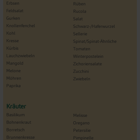
Erbsen
Rüben
Feldsalat
Rucola
Gurken
Salat
Knollenfenchel
Schwarz-/Haferwurzel
Kohl
Sellerie
Kresse
Spinat/Spinat-Ähnliche
Kürbis
Tomaten
Lauchzwiebeln
Winterpostelein
Mangold
Zichoriensalate
Melone
Zucchini
Möhren
Zwiebeln
Paprika
Kräuter
Basilikum
Melisse
Bohnenkraut
Oregano
Borretsch
Petersilie
Brunnenkresse
Pimpinelle