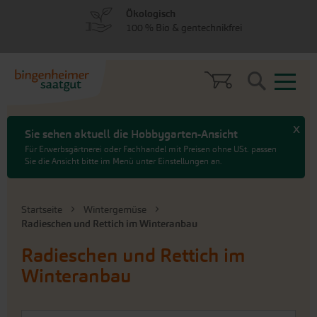
zum
zum
Ökologisch
Menü
Hauptinhalt
100 % Bio & gentechnikfrei
springen
springen
Search
x
Sie sehen aktuell die Hobbygarten-Ansicht
Für Erwerbsgärtnerei oder Fachhandel mit Preisen ohne USt. passen
Sie die Ansicht bitte im Menü unter Einstellungen an.
Startseite
Wintergemüse
Radieschen und Rettich im Winteranbau
Radieschen und Rettich im
Winteranbau