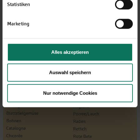
Statistiken
Marketing
Alles akzeptieren
Auswahl speichern
Gemüse
Artischocke
Pastinaken
Nur notwendige Cookies
Asia-Salate
Petersilienwurzel
Aubergine
Physalis
Blattstielgemüse
Porree/Lauch
Bohnen
Radies
Catalogna
Rettich
Chicorée
Rote Bete