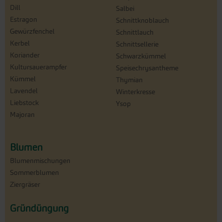
Dill
Salbei
Estragon
Schnittknoblauch
Gewürzfenchel
Schnittlauch
Kerbel
Schnittsellerie
Koriander
Schwarzkümmel
Kultursauerampfer
Speisechrysantheme
Kümmel
Thymian
Lavendel
Winterkresse
Liebstock
Ysop
Majoran
Blumen
Blumenmischungen
Sommerblumen
Ziergräser
Gründüngung