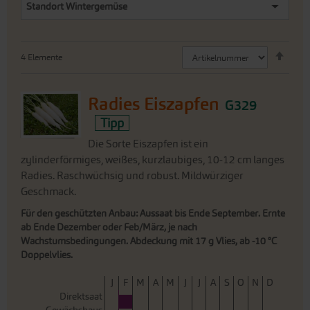
Standort Wintergemüse
Abste
4
Elemente
sorti
Radies Eiszapfen
G329
Tipp
Die Sorte Eiszapfen ist ein
zylinderförmiges, weißes, kurzlaubiges, 10-12 cm langes
Radies. Raschwüchsig und robust. Mildwürziger
Geschmack.
Für den geschützten Anbau: Aussaat bis Ende September. Ernte
ab Ende Dezember oder Feb/März, je nach
Wachstumsbedingungen. Abdeckung mit 17 g Vlies, ab -10 °C
Doppelvlies.
J
F
M
A
M
J
J
A
S
O
N
D
Direktsaat