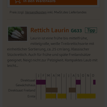
In den Warenkorb
Preis zzgl.
Versandkosten
inkl. MwSt.des Lieferlandes
Rettich Laurin
G633
Tipp
Laurin ist eine frühe bis mittelfrühe,
mittelgroße, weiße Treibrettichsorte mit
einheitlicher Sortierung, ca. 25 cm lang. Klassischer
Stückrettich. Auch für frühe und späte Freilandsätze
geeignet. Neigt nicht zur Pelzigkeit. Kompaktes Laub mit
leicht...
J
F
M
A
M
J
J
A
S
O
N
D
Direktsaat
Gewächshaus
Direktsaat Freiland
Ernte