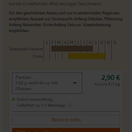
kurzes Erntefenster. Mild-würziger Geschmack.
Für den geschützten Anbau und nur in wintermilden Regionen
empfohlen: Aussaat zur Voranzucht: Anfang Oktober. Pflanzung
Anfang November. Ernte Anfang Februar. Vliesabdeckung
empfohlen.
J
F
M
A
M
J
J
A
S
O
N
D
Direktsaat Freiland
Ernte
2,90 €
Portion
7,00 g -reicht für ca. 500
414,24 €/1 kg
Pflanzen
Sofort versandfertig,
i
Lieferfrist: ca. 3-5 Werktage
Weitere Infos