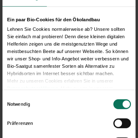
Entdecken Sie unsere Neuheiten
2026: Von Freilandtomaten über
Gurkenspezialitäten bis hin zu
Ein paar Bio-Cookies für den Ökolandbau
neuen Themengärten.
Lehnen Sie Cookies normalerweise ab? Unsere sollten
Hier online blättern
Sie einfach mal probieren! Denn diese kleinen digitalen
Helferlein zeigen uns die meistgenutzten Wege und
meistbesuchten Beete auf unserer Webseite. So können
wir unser Shop- und Info-Angebot weiter verbessern und
Bio-Saatgut samenfester Sorten als Alternative zu
Hybridsorten im Internet besser sichtbar machen.
Mehr zu unseren Cookies erfahren Sie in unserer
GARTEN-Nachrichten
Datenschutzerklärung
. Mehr zu uns in unserem
Impressum
.
Einwilligungsauswahl
Mit den GARTEN-Nachrichten
Sie können Ihre Einwilligung unter dem Link Cookie-
Notwendig
erhalten Sie aktuelle Informationen
Einstellungen unten auf der Webseite jederzeit
und hilfreiche Tipps und Tricks für
widerrufen.
Ihren Hobbygarten und Balkon.
Präferenzen
Hier kostenlos anmelden