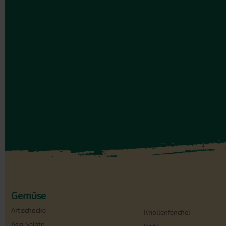
Gemüse
Artischocke
Knollenfenchel
Asia-Salate