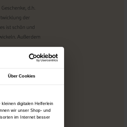
 Geschenke, d.h.
ntwicklung der
es ist schön und
twickeln. Außerdem
Über Cookies
 damit so im
dlung von
de (seit 3 Jahren
leinen digitalen Helferlein
nnen wir unser Shop- und
ung dauert ja ca. 20
sorten im Internet besser