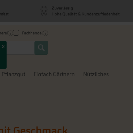
Zuverlässig
nfest
Hohe Qualität & Kundenzufriedenheit
erei
Fachhandel
Search
x
Pflanzgut
Einfach Gärtnern
Nützliches
mit Geschmack