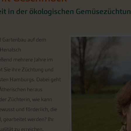
beit in der ökologischen Gemüsezüchtu
d Gartenbau auf dem
 Henatsch
ießend mehrere Jahre im
t Sie ihre Züchtung und
sten Hamburgs. Dabei geht
 Ätherischen heraus
der Züchterin, wie kann
bewusst und förderlich, die
 gearbeitet werden? Ihr
alität zu erreichen,