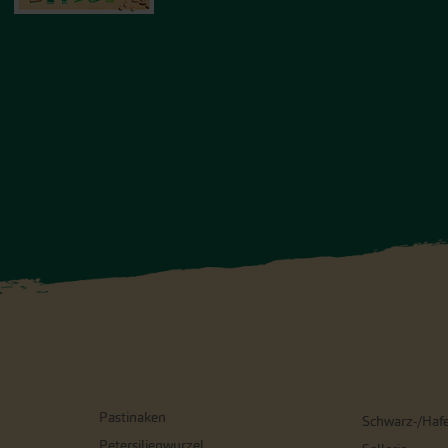
Pastinaken
Schwarz-/Haf
Petersilienwurzel