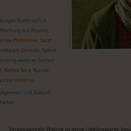
tungen finden sich in
Mischung aus Roscho,
Porree
Philomene
, Salat
hnittlauch
Gonzalo
, Spinat
züchtung weiterer Sorten:
t
, Radies
Sora
, Rucola
wurzel
Osborne
.
 Gegenwart und Zukunft
halten.
Vergangenheit: Welche ist deine Lieblingssorte, bez