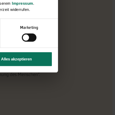
unserem
Impressum
.
rzeit widerrufen.
kommt mir etwas?
Marketing
ng – am Genuss guten
Alles akzeptieren
von Iris Paxino:
ehung des Menschen“.