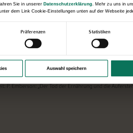
ahren Sie in unserer
Datenschutzerklärung
. Mehr zu uns in 
 unter dem Link Cookie-Einstellungen unten auf der Webseite jede
en mitgeben?
hmack hinaus – durch den Geschmack hindurch – wie be
Präferenzen
Statistiken
fen in der Morgensonne, an der Stille der Abenddämmeru
ies
Auswahl speichern
 auf „das Eigentliche“ schauen … Mein Lieblingsbuch 2021: 
t: P. Emberson: „Der Tod der Ernährung und die Auferst