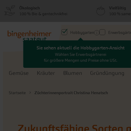
zum
zum
Ökologisch
Vielfältig
Menü
Hauptinhalt
100 % Bio & gentechnikfrei
100 % same
springen
springen
Hobbygarten
Erwerbsgärtn
Sie sehen aktuell die Hobbygarten-Ansicht
Search
Wählen Sie Erwerbsgärtnerei
für größere Mengen und Preise ohne USt.
Gemüse
Kräuter
Blumen
Gründüngung
Startseite
Züchterinnenportrait Christina Henatsch
Zukunftsfähige Sorten 