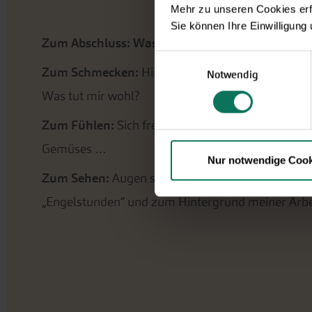
Mehr zu unseren Cookies erf
Sie können Ihre Einwilligung
Zum Abschluss: Was möchtest du den Leser:inn
Einwilligungsauswahl
Zum Schmecken:
Hinschmecken – über den Gesc
Notwendig
Was tut mir wohl?
Zum Fühlen:
Sich freuen am Glitzern der Tautop
Gemüses …
Nur notwendige Cook
Zum Sehen:
Augen schließen und hinter die Dinge
„Engelstunden“ und zum Hintergrund meiner Arbei