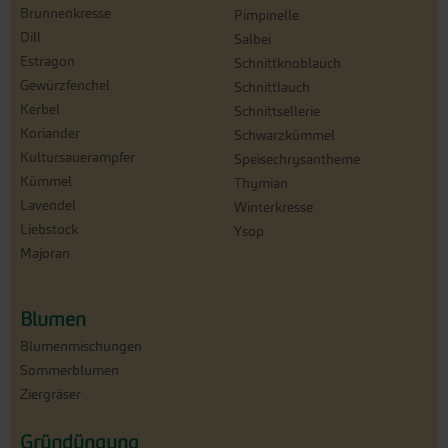
Brunnenkresse
Pimpinelle
Dill
Salbei
Estragon
Schnittknoblauch
Gewürzfenchel
Schnittlauch
Kerbel
Schnittsellerie
Koriander
Schwarzkümmel
Kultursauerampfer
Speisechrysantheme
Kümmel
Thymian
Lavendel
Winterkresse
Liebstock
Ysop
Majoran
Blumen
Blumenmischungen
Sommerblumen
Ziergräser
Gründüngung