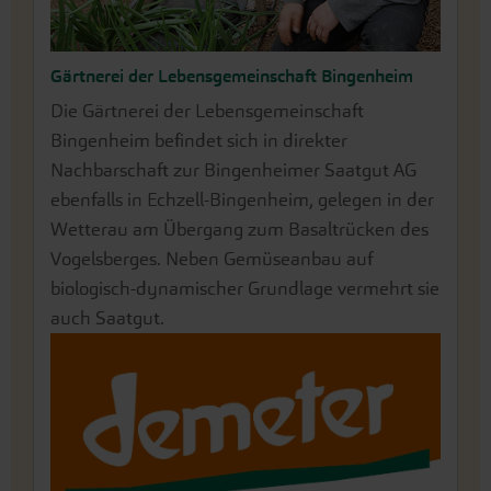
Gärtnerei der Lebensgemeinschaft Bingenheim
Rémi Colombet
Die Gärtnerei der Lebensgemeinschaft
Der Demeter-Familienbetrieb von Rémi
Bingenheim befindet sich in direkter
Colombet liegt in der Region "Drôme" im
Nachbarschaft zur Bingenheimer Saatgut AG
Rhônetal, Chaubeuil, Frankreich.
ebenfalls in Echzell-Bingenheim, gelegen in der
Charakteristisch ist das milde, trockene Klima
Wetterau am Übergang zum Basaltrücken des
mit viel Wind durch den "Mistral".
Vogelsberges. Neben Gemüseanbau auf
biologisch-dynamischer Grundlage vermehrt sie
auch Saatgut.