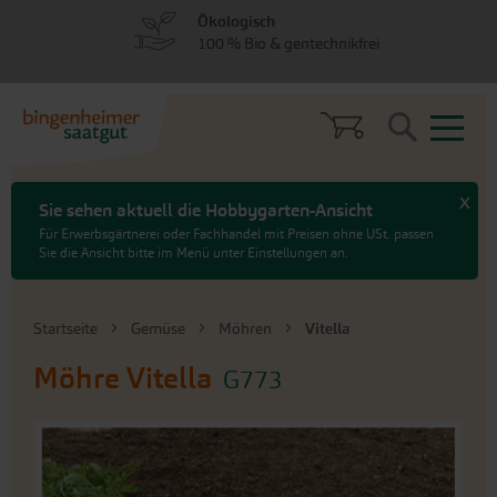
zum
zum
Ökologisch
Menü
Hauptinhalt
100 % Bio & gentechnikfrei
springen
springen
Search
x
Sie sehen aktuell die Hobbygarten-Ansicht
Für Erwerbsgärtnerei oder Fachhandel mit Preisen ohne USt. passen
Sie die Ansicht bitte im Menü unter Einstellungen an.
Startseite
Gemüse
Möhren
Vitella
Möhre
Vitella
G773
An
das
Ende
der