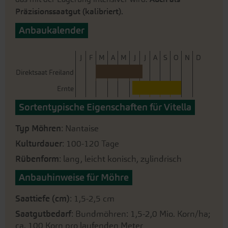
Präzisionssaatgut (kalibriert).
Anbaukalender
J
F
M
A
M
J
J
A
S
O
N
D
Direktsaat Freiland
Ernte
Sortentypische Eigenschaften für Vitella
Typ Möhren
: Nantaise
Kulturdauer
: 100-120 Tage
Rübenform
: lang, leicht konisch, zylindrisch
Anbauhinweise für Möhre
Saattiefe (cm)
: 1,5-2,5 cm
Saatgutbedarf
: Bundmöhren: 1,5-2,0 Mio. Korn/ha;
ca. 100 Korn pro laufenden Meter