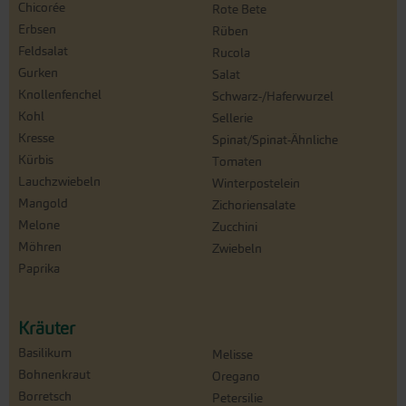
Chicorée
Rote Bete
Erbsen
Rüben
Feldsalat
Rucola
Gurken
Salat
Knollenfenchel
Schwarz-/Haferwurzel
Kohl
Sellerie
Kresse
Spinat/Spinat-Ähnliche
Kürbis
Tomaten
Lauchzwiebeln
Winterpostelein
Mangold
Zichoriensalate
Melone
Zucchini
Möhren
Zwiebeln
Paprika
Kräuter
Basilikum
Melisse
Bohnenkraut
Oregano
Borretsch
Petersilie