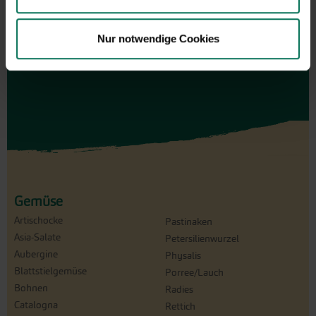
Nur notwendige Cookies
Gemüse
Artischocke
Pastinaken
Asia-Salate
Petersilienwurzel
Aubergine
Physalis
Blattstielgemüse
Porree/Lauch
Bohnen
Radies
Catalogna
Rettich