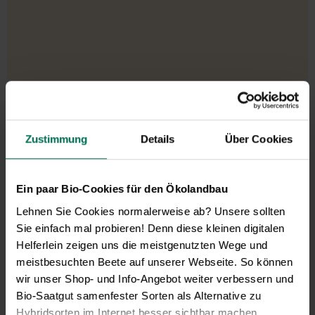
Wir sind telefonisch erreichbar:
Zustimmung
Details
Über Cookies
Montag bis Freitag von 9:00 bis 13:30 Uhr
+49 6035 1899-0
Ein paar Bio-Cookies für den Ökolandbau
Außerhalb der Zeiten schreiben Sie uns eine E-Mail an
Lehnen Sie Cookies normalerweise ab? Unsere sollten
info@bingenheimersaatgut.de
Sie einfach mal probieren! Denn diese kleinen digitalen
Wir helfen Ihnen gerne weiter.
Helferlein zeigen uns die meistgenutzten Wege und
meistbesuchten Beete auf unserer Webseite. So können
wir unser Shop- und Info-Angebot weiter verbessern und
Bio-Saatgut samenfester Sorten als Alternative zu
Neuheiten & Sortenempfehlungen 2026
Hybridsorten im Internet besser sichtbar machen.