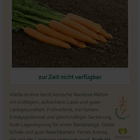
Bildergalerie
springen
An
zur Zeit nicht verfügbar
den
Beginn
der
Vitella ist eine leicht konische Nantaise-Möhre
Bildergalerie
mit kräftigem, aufrechtem Laub und guter
springen
Laubgesundheit. Frühreifend, mit hohem
Ertragspotenzial und gleichmäßiger Sortierung.
Gute Lagereignung für einen Nantaisetyp. Glatte
Schale und gute Waschbarkeit. Feines Aroma,
das mit der Lagerung intensiver wird.
Auch als